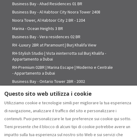
Business Bay - Ahad Residences 01 BR
Business Bay - Al Habtoor City Noora Tower 2408
Noora Tower, Al Habtoor City 2 BR - 1204
Marina - Ocean Heights 3 BR
Business Bay - Vera residences 02 BR
RH -Luxury 2BR at Paramount | Burj Khalifa View
RH-Stylish Studio | Vista ininterrotta sul Burj Khalifa -
Appartamento a Dubai
RH-Premium 02BR | Marina Escape | Moderno e Centrale
- Appartamento a Dubai
Business Bay - Ontario Tower 2BR - 2002
RH - Appartamento di lusso con 1 camera da letto
Questo sito web utilizza i cookie
fronte mare nel centro di Dubai - Appartamento...
Utilizziamo cookie e tecnologie simili per migliorare la tua esperienza
08 Boulevard Walk - 2 Bedroom - 2203
di navigazione, analizzare il traffico del sito e personalizzare i
Domestico
contenuti. Puoi personalizzare le tue preferenze sui cookie qui sotto.
Tieni presente che il blocco di alcuni tipi di cookie potrebbe avere un
impatto sulla tua esperienza sul nostro sito Web e sui servizi che